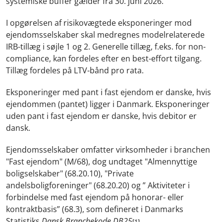
systemiske buffer gælder fra 30. juni 2026.
I opgørelsen af risikovægtede eksponeringer mod
ejendomsselskaber skal medregnes modelrelaterede
IRB-tillæg i søjle 1 og 2. Generelle tillæg, f.eks. for non-
compliance, kan fordeles efter en best-effort tilgang.
Tillæg fordeles på LTV-bånd pro rata.
Eksponeringer med pant i fast ejendom er danske, hvis
ejendommen (pantet) ligger i Danmark. Eksponeringer
uden pant i fast ejendom er danske, hvis debitor er
dansk.
Ejendomsselskaber omfatter virksomheder i branchen
"Fast ejendom" (M/68), dog undtaget "Almennyttige
boligselskaber" (68.20.10), "Private
andelsboligforeninger" (68.20.20) og ” Aktiviteter i
forbindelse med fast ejendom på honorar- eller
kontraktbasis” (68.3), som defineret i Danmarks
Statistiks
Dansk Branchekode DB25
.
[1]